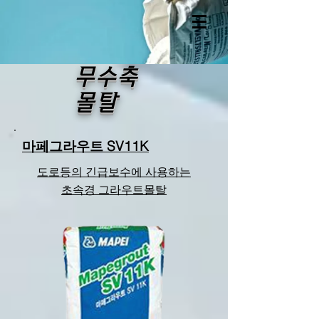
​무수축
몰탈
마페그라우트 SV11K
도로등의 긴급보수에 사용하는
초속경 그라우트몰탈