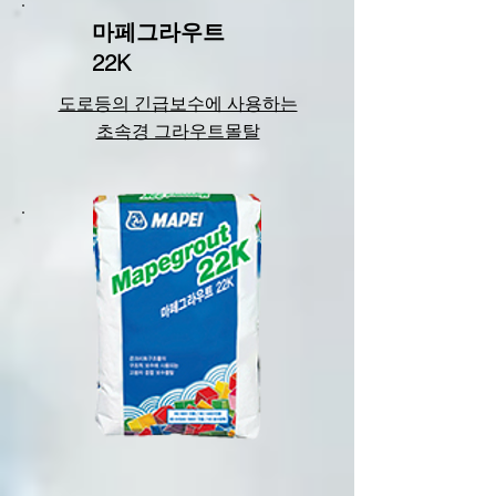
마페그라우트
22K
도로등의 긴급보수에 사용하는
초속경 그라우트몰탈