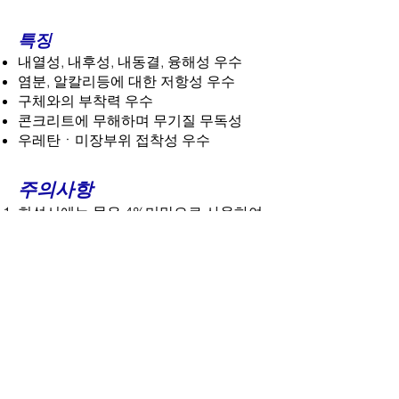
특징
내열성, 내후성, 내동결, 융해성 우수
염분, 알칼리등에 대한 저항성 우수
구체와의 부착력 우수
콘크리트에 무해하며 무기질 무독성
우레탄ㆍ미장부위 접착성 우수
주의사
항
희석시에는 물은 4%미만으로 사용하여
야 합니다.
시공부위의 습윤상태는 40%미만 이어
야 합니다.
시공후 12시간 이내에 물 접촉을 피할
것. (완전경화 72시간)
8℃이상 30℃이하에서 시공하고 시공후
잔량은 밀폐하여 보관하십시오.
시공순서도