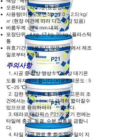
색상 : 백색
오픈타임 : 약 25분(표준상태)
사용량(이론도포면적) : (2.0 ~ 2.5) kg/
㎡ (현장 여건에 따라 다소 증감 있음)
바름두께 : 약 6 mm 내외
포장단위 : 4 kg, 17 kg, 20 kg / 플라스틱
통
유효기간 : 개봉하지 않은 상태에서 제조
일로부터 6개월
주의사항
1. 시공 중 항상 영상 5 ℃ 이상 대기온
도를 유지해야 합니다.(시공최적온도 : 5
℃~25 ℃)
2. 강한 햇빛, 건조한 바람 및 고온의 조
건에서는 open time이 급격히 짧아질수
있으므로 유의하여야
합니다.
3. 테라코 테라픽스 P21가 굳기 전에는
타일에 충격, 동결, 수분 접촉을 금합니
다.
4. 타일 시공 완료 후 최소 일주일이 지