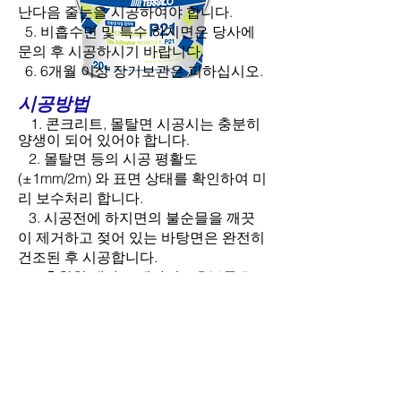
난다음 줄눈을 시공하여야 합니다.
5. 비흡수면 및 특수 하지면은 당사에
문의 후 시공하시기 바랍니다.
6. 6개월 이상 장기보관은 피하십시오.
시공방법
1. 콘크리트, 몰탈면 시공시는 충분히
양생이 되어 있어야 합니다.
2. 몰탈면 등의 시공 평활도
(±1mm/2m) 와 표면 상태를 확인하여 미
리 보수처리 합니다.
3. 시공전에 하지면의 불순믈을 깨끗
이 제거하고 젖어 있는 바탕면은 완전히
건조된 후 시공합니다.
4. 혼합한 테라코 테라픽스 P21를 5-
10mm 정도의 요철 흙손으로 바탕면에
도포합니다.(요철흙손을
약 45도로
凹凸을 냅니다.)
5. 요철 흙손으로 시공된 테라코 테라
픽스 P21에 타일이 균일하게 접착이 되
도록 고무망치 등으로