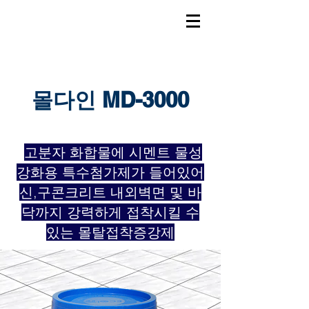
몰다인 MD-3000
고분자 화합물에 시멘트 물성
강화용 특수첨가제가 들어있어
신,구콘크리트 내외벽면 및 바
닥까지 강력하게 접착시킬 수
있는 몰탈접착증강제