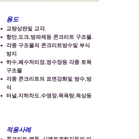
용도
교량상판및 교각.
항만,도크,방파제등 콘크리트 구조물.
각종 구조물의 콘크리트방수및 부식
방지
하수,페수처리장,정수장등 각종 토목
구조물
각종 콘크리트의 표면강화및 방수,방
식
​터널,지하차도,수영장,목욕탕,옥상등
적용사례
콘크리트,벽돌, 시멘트계하지등의 미