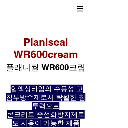
Planiseal
WR600cream
플래니씰 WR600크림
합액상타입의 수용성 고
​
침투방수제로서 탁월한 침
투력으로
​콘크리트 중성화방지제로
도 사용이 가능한 제품