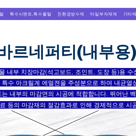
탈
특수시멘트,특수몰탈
친환경방수제
타일부자재재
기타
바르네퍼티(내부용)
 내부 치장마감(석고보드, 조인트, 도장 등)용 수
 특수 아크릴계 에멀젼을 주성분으로 하여 내균열성
또는 내부의 마감면의 시공에 적합합니다. 뛰어난 
도료 등의 마감재의 절감효과로 인해 경제적으로 시