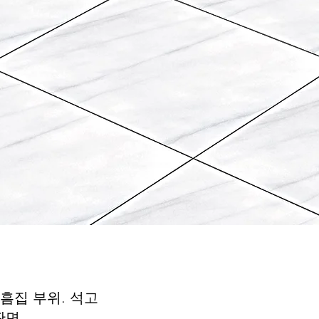
흠집 부위. 석고
판면